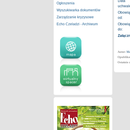
Data
Ogłoszenia
uchwale
Wyszukiwarka dokumentów
Obowią
Zarządzanie kryzysowe
od:
Echo Czeladzi - Archiwum
Obowią
do:
Załączn
Autor:
Ma
Opubliko
Ostatnio 