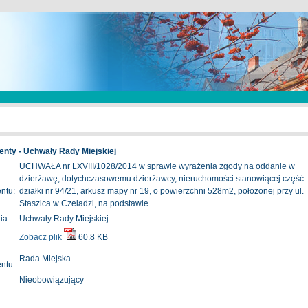
nty - Uchwały Rady Miejskiej
UCHWAŁA nr LXVIII/1028/2014 w sprawie wyrażenia zgody na oddanie w
dzierżawę, dotychczasowemu dzierżawcy, nieruchomości stanowiącej część
ntu:
działki nr 94/21, arkusz mapy nr 19, o powierzchni 528m2, położonej przy ul.
Staszica w Czeladzi, na podstawie ...
ia:
Uchwały Rady Miejskiej
Zobacz plik
60.8 KB
Rada Miejska
ntu:
Nieobowiązujący