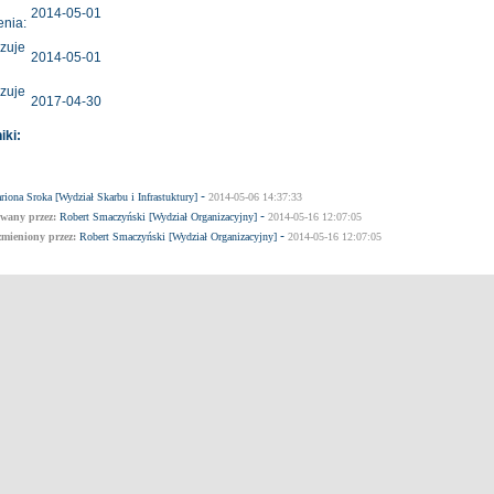
2014-05-01
nia:
zuje
2014-05-01
zuje
2017-04-30
iki:
-
riona Sroka [Wydział Skarbu i Infrastuktury]
2014-05-06 14:37:33
-
wany przez:
Robert Smaczyński [Wydział Organizacyjny]
2014-05-16 12:07:05
-
zmieniony przez:
Robert Smaczyński [Wydział Organizacyjny]
2014-05-16 12:07:05