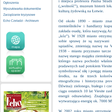
i miejsca profesora Paulsa Strad
Ogłoszenia
(„wolność”), muzeum historii loka
Wyszukiwarka dokumentów
kulturą żydowską na Łotwie.
Zarządzanie kryzysowe
Echo Czeladzi - Archiwum
Od około 1890 - miasto znane
rzemieślników i handlarzy kup
zakłada osadę, która nazywają A
„kóz”). W 1928 miasto otrzymuj
sobie sprawę że są nazywani 
sąsiadów, zmieniają nazwę na V
1938 - miastu przyznano tarcze 
nazwę starego majątku ziemskieg
którego nazwa pochodzi właśn
pradawnych nad potokiem Viesite
symbolizować siłę i potęgę miasta
środku, na tle trzech kolorów
etnograficzna i historyczna p
Dźwina): zielonego, białego i cz
ciągu ostatnich 10 lat Viesite za
energii odnawialnej. Znajdują
wytwarzająca energię ok. 7000 
W 2002 roku miasto otrzymuje 