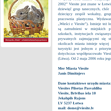
2002” Viesite jest znane w Łotwi
dziewięć grup tanecznych, chór 
dziecięcy zespół wokalny, grup
pracownia plastyczna. Wydawana
„Wieści z Viesite”). Istnieje też 
są zatrudnieni w miejskich pr
szkołach, instytucjach związany
prywatnych zajmującymi się s
okolicach miasta istnieje więce
turystyki jest jednym z priory
dotychczas współpracowało Viesi
(Litwa). Od 2 maja 2006 roku jeg
Mer Miasta Viesite
Janis Dimitnjevs
Dane kontaktowe urzędu miasta
Viesites Pilsetas Pasvaldiba
Viesite, Brīvības iela 10
Jekabpils Rajons
LV 5237 Łotwa
mail:
dome@viesite.lv