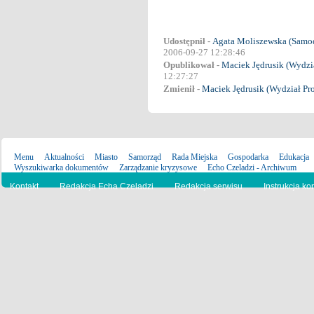
Udostępnił -
Agata Moliszewska (Samodz
2006-09-27 12:28:46
Opublikował -
Maciek Jędrusik (Wydzi
12:27:27
Zmienił -
Maciek Jędrusik (Wydział Pr
Menu
Aktualności
Miasto
Samorząd
Rada Miejska
Gospodarka
Edukacja
Wyszukiwarka dokumentów
Zarządzanie kryzysowe
Echo Czeladzi - Archiwum
Kontakt
Redakcja Echa Czeladzi
Redakcja serwisu
Instrukcja ko