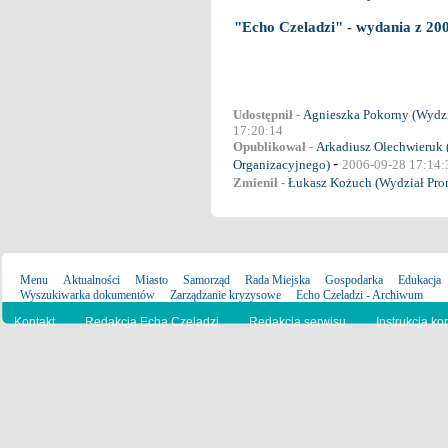
"Echo Czeladzi" - wydania z 20
Udostępnił -
Agnieszka Pokorny (Wydz
17:20:14
Opublikował -
Arkadiusz Olechwieruk 
-
Organizacyjnego)
2006-09-28 17:14:
Zmienił -
Łukasz Kożuch (Wydział Pro
Menu
Aktualności
Miasto
Samorząd
Rada Miejska
Gospodarka
Edukacja
Wyszukiwarka dokumentów
Zarządzanie kryzysowe
Echo Czeladzi - Archiwum
Kontakt
Redakcja Echa Czeladzi
Redakcja serwisu
Instrukcja ko