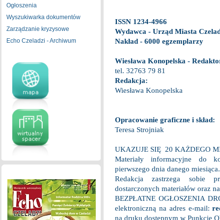
Ogłoszenia
Wyszukiwarka dokumentów
ISSN 1234-4966
Zarządzanie kryzysowe
Wydawca - Urząd Miasta Czela
Echo Czeladzi - Archiwum
Nakład - 6000 egzemplarzy
Wiesława Konopelska - Redakto
tel. 32763 79 81
Redakcja:
Wiesława Konopelska
Opracowanie graficzne i skład:
Teresa Strojniak
UKAZUJE SIĘ 20 KAŻDEGO M
Materiały informacyjne do k
pierwszego dnia danego miesiąca.
Redakcja zastrzega sobie 
dostarczonych materiałów oraz na
BEZPŁATNE OGŁOSZENIA DROBN
elektroniczną na adres e-mail:
re
na druku dostępnym w Punkcie Obs