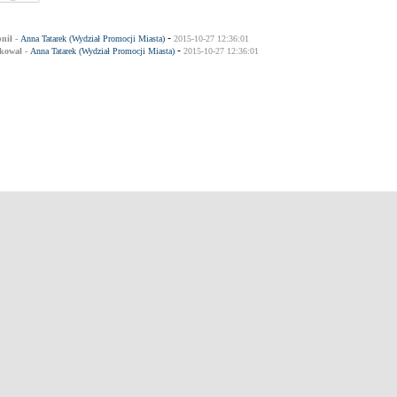
-
nił -
Anna Tatarek (Wydział Promocji Miasta)
2015-10-27 12:36:01
-
kował -
Anna Tatarek (Wydział Promocji Miasta)
2015-10-27 12:36:01