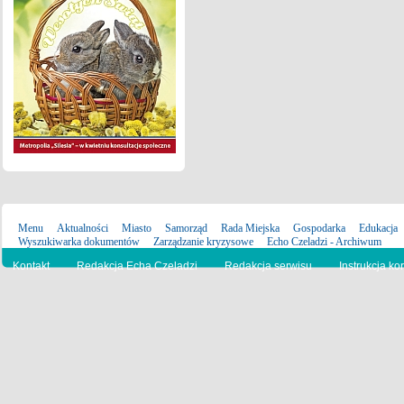
Menu
Aktualności
Miasto
Samorząd
Rada Miejska
Gospodarka
Edukacja
Wyszukiwarka dokumentów
Zarządzanie kryzysowe
Echo Czeladzi - Archiwum
Kontakt
Redakcja Echa Czeladzi
Redakcja serwisu
Instrukcja ko