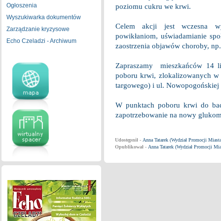
Ogłoszenia
poziomu cukru we krwi.
Wyszukiwarka dokumentów
Celem akcji jest wczesna wy
Zarządzanie kryzysowe
powikłaniom, uświadamianie spo
Echo Czeladzi - Archiwum
zaostrzenia objawów choroby, np.
Zapraszamy mieszkańców 14 li
poboru krwi, zlokalizowanych w 
targowego) i ul. Nowopogońskiej 
W punktach poboru krwi do bad
zapotrzebowanie na nowy glukom
Udostępnił -
Anna Tatarek (Wydział Promocji Miast
Opublikował -
Anna Tatarek (Wydział Promocji Mi