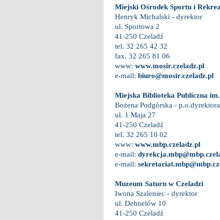
Miejski Ośrodek Sportu i Rekrea
Henryk Michalski - dyrektor
ul. Sportowa 2
41-250 Czeladź
tel. 32 265 42 32
fax. 32 265 81 06
www:
www.mosir.czeladz.pl
e-mail:
biuro@mosir.czeladz.pl
Miejska Biblioteka Publiczna i
Bożena Podgórska - p.o.dyrektora
ul. 1 Maja 27
41-250 Czeladź
tel. 32 265 10 02
www:
www.mbp.czeladz.pl
e-mail:
dyrekcja.mbp@mbp.czela
e-mail:
sekretariat.mbp@mbp.cze
Muzeum Saturn w Czeladzi
Iwona Szaleniec - dyrektor
ul. Dehnelów 10
41-250 Czeladź