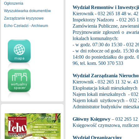
Ogłoszenia
Wydział Remontów i Inwestycji
Wyszukiwarka dokumentów
Kierownik - 032 265 18 48 w. 42
Zarządzanie kryzysowe
Inspektorzy Nadzoru - 032 265 1
Zamówienia Publiczne, zawieran
Echo Czeladzi - Archiwum
Przyjmowanie zgłoszeń o awaria
lokalach komunalnych:
- w godz. 07:30 do 15:30 - 032 2
- w dni robocze od godz. 15:30 
14:00 do poniedziałku do godz.
96, tel. kom. 500 370 533
Wydział Zarządzania Nierucho
Kierownik - 032 265 11 32 w. 43
Eksploatacja lokali mieszkalnyc
Najem lokali mieszkalnych - 032
Najem lokali użytkowych – 032 
Administrator budynków mieszka
Główny Księgowy
– 032 265 12 
Księgowość czynszowa, rozliczen
Wydział Organizacyjny