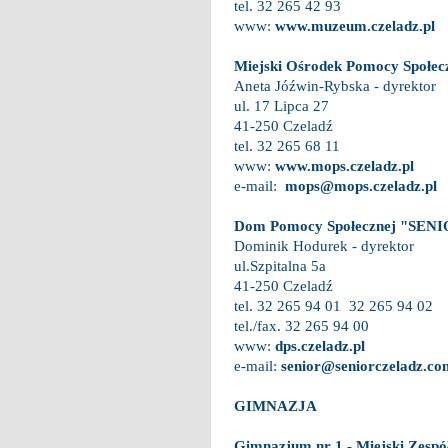
tel. 32 265 42 93
www:
w
ww.muzeum.czeladz.pl
Miejski Ośrodek Pomocy Społec
Aneta Jóźwin-Rybska - dyrektor
ul. 17 Lipca 27
41-250 Czeladź
tel. 32 265 68 11
www:
www.mops.czeladz.pl
e-mail:
mops@mops.czeladz.pl
Dom Pomocy Społecznej "SENI
Dominik Hodurek - dyrektor
ul.Szpitalna 5a
41-250 Czeladź
tel. 32 265 94 01 32 265 94 02
tel./fax. 32 265 94 00
www:
dps.czeladz.pl
e-mail:
senior@seniorczeladz.co
GIMNAZJA
Gimnazjum nr 1 - Miejski Zespół