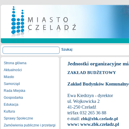
Jednostki organizacyjne mi
Strona główna
Aktualności
ZAKŁAD BUDŻETOWY
Miasto
Zakład Budynków Komunalny
Samorząd
Rada Miejska
Ewa Kiedrzyn - dyrektor
Gospodarka
ul. Wojkowicka 2
Edukacja
41-250 Czeladź
Kultura
tel/fax 032 265 36 88
e-mail:
Sprawy Społeczne
zbk@zbk.czeladz.pl
www: www.zbk.czeladz.pl
Zamówienia publiczne i przetargi