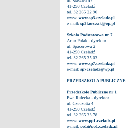
ul. Staszica 47
41-250 Czeladź
tel. 32 265 22 90
www:
www.sp3.czeladz.pl
e-mail:
sp3korczak@op.pl
Szkoła Podstawowa nr 7
Artur Polak - dyrektor
ul. Spacerowa 2
41-250 Czeladź
tel. 32 265 35 03
www:
www.sp7.czeladz.pl
e-mail:
sp7czeladz@wp.pl
PRZEDSZKOLA PUBLICZNE
Przedszkole Publiczne nr 1
Ewa Rulecka - dyrektor
ul. Czeczotta 4
41-250 Czeladź
tel. 32 265 33 78
www:
www.pp1.czeladz.pl
e-mail:
pp1@pp1.czeladz.pl