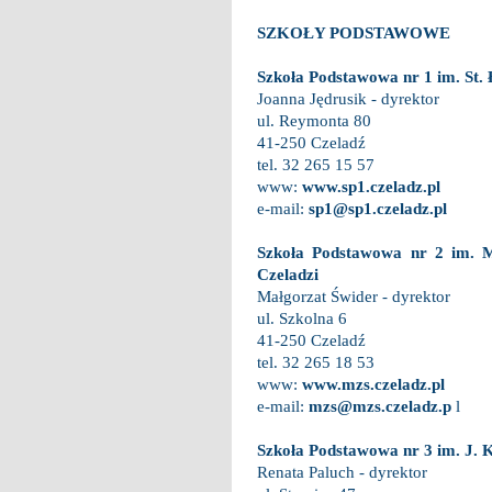
SZKOŁY PODSTAWOWE
Szkoła Podstawowa nr 1 im. St.
Joanna Jędrusik - dyrektor
ul. Reymonta 80
41-250 Czeladź
tel. 32 265 15 57
www:
www.sp1.czeladz.pl
e-mail:
sp1@sp1.czeladz.pl
Szkoła Podstawowa nr 2 im. M
Czeladzi
Małgorzat Świder - dyrektor
ul. Szkolna 6
41-250 Czeladź
tel. 32 265 18 53
www:
www.mzs.czeladz.pl
e-mail:
mzs@mzs.czeladz.p
l
Szkoła Podstawowa nr 3 im. J. 
Renata Paluch - dyrektor