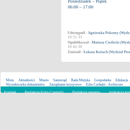
Poniedziałek – Piątek
06:00 – 17:00
Udostępnił -
Agnieszka Pokorny (Wydz
10:51:33
Opublikował -
Mariusz Cieślicki (Wyd
10:42:39
Zmienił -
Łukasz Kożuch (Wydział Pro
Menu
Aktualności
Miasto
Samorząd
Rada Miejska
Gospodarka
Edukacja
Wyszukiwarka dokumentów
Zarządzanie kryzysowe
Echo Czeladzi - Archiwum
Kontakt
Redakcja Echa Czeladzi
Redakcja serwisu
Instrukcja ko