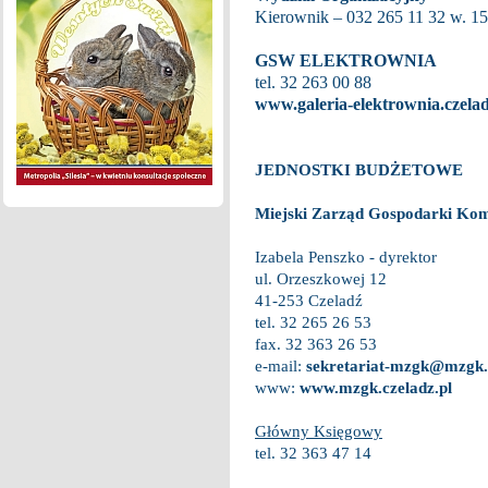
Kierownik – 032 265 11 32 w. 15
GSW ELEKTROWNIA
tel. 32 263 00 88
www.galeria-elektrownia.czelad
JEDNOSTKI BUDŻETOWE
Miejski Zarząd Gospodarki Ko
Izabela Penszko - dyrektor
ul. Orzeszkowej 12
41-253 Czeladź
tel. 32 265 26 53
fax. 32 363 26 53
e-mail:
sekretariat-mzgk@mzgk.c
www:
www.mzgk.czeladz.pl
Główny Księgowy
tel. 32 363 47 14